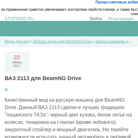
Процессинговые добав
их применение заметно увеличивает изотропию свойств пленки, а также бы
сни
STOPMOD.RU
Войти
Регистрация
Моды для игр
»
Забрать моды для BeamNG Drive
»
Забрать машины для BeamNG Drive
22
ИЮНЬ
2017
ВАЗ 2113 для BeamNG Drive
Качественный мод на русскую машину для BeamNG
Drive. Данный ВАЗ 2113 сделан в лучших традициях
"пацанского ТАЗа": черный цвет кузова, белое литье на
колесах, тонировка на стеклах (кроме лобового),
аккуратный спойлер и мощный двигатель. Не теряйте
возможности испытать данный автомобиль в любимой