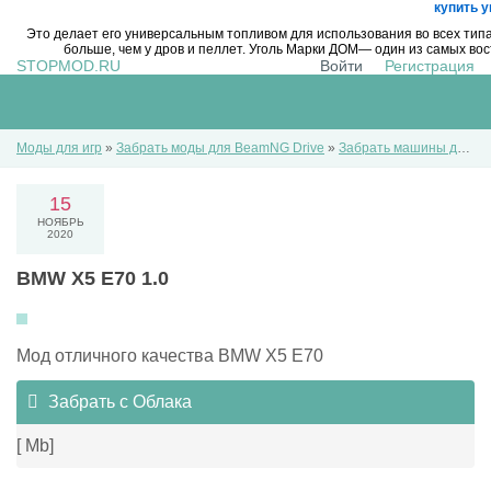
купить у
Это делает его универсальным топливом для использования во всех тип
больше, чем у дров и пеллет. Уголь Марки ДОМ— один из самых в
STOPMOD.RU
Войти
Регистрация
Моды для игр
»
Забрать моды для BeamNG Drive
»
Забрать машины для BeamNG Drive
15
НОЯБРЬ
2020
BMW X5 E70 1.0
Мод отличного качества BMW X5 E70
Забрать с Облака
[ Mb]