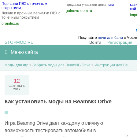
Перчатки ПВХ с точечным
продажа участков цена
там
каз
покрытием
сай
gulnevo-dom.ru
Легкие и прочные перчатки ПВХ с
impe
точечным покрытием
bronitex.ru
Покупайте
печи для бани
в Москв
STOPMOD.RU
Войти
Регистрация
Меню сайта
Моды для игр
»
Забрать моды для BeamNG Drive
»
Инструкции для BeamNG Drive
12
СЕНТЯБРЬ
2017
Как установить моды на BeamNG Drive
Игра Beamng Drive дает каждому отличную
возможность тестировать автомобили в