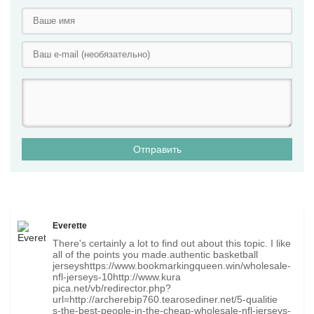
Отправить
Everette
There's certainly a lot to find out about this topic. I like
all of the points you made.authentic basketball
jerseyshttps://www.bookmarkingqueen.win/wholesale-
nfl-jerseys-10http://www.kura
pica.net/vb/redirector.php?
url=http://archerebip760.tearosediner.net/5-qualitie
s-the-best-people-in-the-cheap-wholesale-nfl-jerseys-