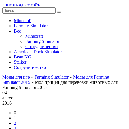
вписать адрес сайта
Minecraft
Farming Simulator
Все
Minecraft
Farming Simulator
Сотрудничество
American Track Simulator
BeamNG
Stalker
Сотрудничество
Моды для игр
»
Farming Simulator
»
Моды для Farming
Simulator 2015
» Мод прицеп для перевозки животных для
Farming Simulator 2015
04
август
2016
0
1
2
3