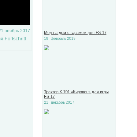
21 ноябрь 2017
Мод на дом с гаражом для FS 17
Fortschritt
19
февраль 2019
Трактор К-701 «Кировец» для игры
FS 17
21
декабрь 2017