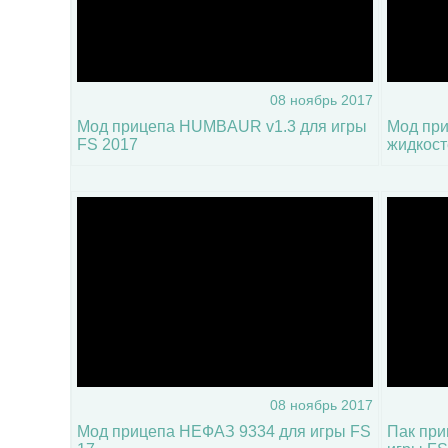
08 ноябрь 2017
Мод прицепа HUMBAUR v1.3 для игры
Мод при
FS 2017
жидкост
08 ноябрь 2017
Мод прицепа НЕФАЗ 9334 для игры FS
Пак при