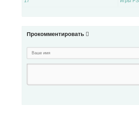
17
игры FS
Прокомментировать