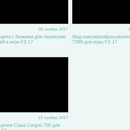
08 ноябрь 2017
цепа с бочками для перевозки
Мод навозоразбрасывателя 
ей в игре FS 17
T088 для игры FS 17
0
100
21 ноябрь 2017
цепов Claas Cargos 700 для