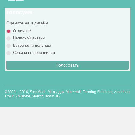
Голосуем
Оцените наш дизайн
Отличный
Неплохой дизайн
Встречал и получше
Совсем не понравился
Голосовать
©2008 – 2016, StopMod - Моды для Minecraft, Farming Simulator, American
Track Simulator, Stalker, BeamNG