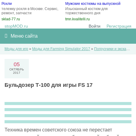
Рохли
Мужские костюмы на выпускной
тележку рохля в Москве. Сервис,
Изысканный костюм для
ремонт, запчасти
торжественного дня
sklad-77.ru
tmn.kvalitelli.ru
stopMOD.ru
Войти
Регистрация
Меню сайта
Моды для игр
»
Моды для Farming Simulator 2017
»
Погрузчики и экскаваторы
05
ОКТЯБРЬ
2017
Бульдозер Т-100 для игры FS 17
Техника времен советского союза не перестает